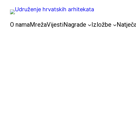
Skoči
do
sadržaja
O nama
Mreža
Vijesti
Nagrade
Izložbe
Natječa