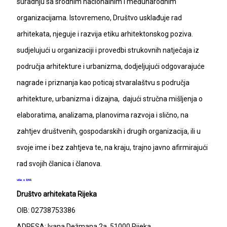
suradnju sa srodnim nacionalnim i međunarodnim
organizacijama. Istovremeno, Društvo usklađuje rad
arhitekata, njeguje i razvija etiku arhitektonskog poziva.
sudjelujući u organizaciji i provedbi strukovnih natječaja iz
područja arhitekture i urbanizma, dodjeljujući odgovarajuće
nagrade i priznanja kao poticaj stvaralaštvu s područja
arhitekture, urbanizma i dizajna, dajući stručna mišljenja o
elaboratima, analizama, planovima razvoja i slično, na
zahtjev društvenih, gospodarskih i drugih organizacija, ili u
svoje ime i bez zahtjeva te, na kraju, trajno javno afirmirajući
rad svojih članica i članova.
više o DAR
Društvo arhitekata Rijeka
OIB: 02738753386
ADRESA: Ivana Dežmana 2a, 51000 Rijeka