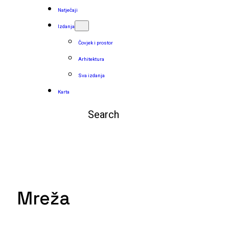
Natječaji
Izdanja
Čovjek i prostor
Arhitektura
Sva izdanja
Karta
Pretraga
Mreža