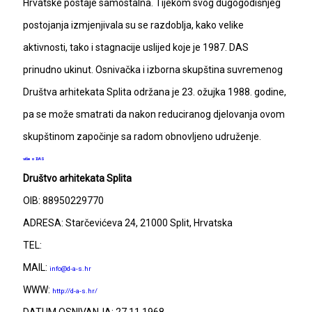
Hrvatske postaje samostalna. Tijekom svog dugogodišnjeg
postojanja izmjenjivala su se razdoblja, kako velike
aktivnosti, tako i stagnacije uslijed koje je 1987. DAS
prinudno ukinut. Osnivačka i izborna skupština suvremenog
Društva arhitekata Splita održana je 23. ožujka 1988. godine,
pa se može smatrati da nakon reduciranog djelovanja ovom
skupštinom započinje sa radom obnovljeno udruženje.
više o DAS
Društvo arhitekata Splita
OIB: 88950229770
ADRESA: Starčevićeva 24, 21000 Split, Hrvatska
TEL:
MAIL:
info@d-a-s.hr
WWW:
http://d-a-s.hr/