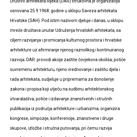
Društvo arhitekata Rijeka (DAR) strukovna je organizacija
osnovana 25.9.1968. godine u sklopu Saveza arhitekata
Hrvatske (SAH). Pod istim nazivom djeluje i danas, u sklopu
mreže društava unutar Udruženja hrvatskih arhitekata, sa
ciljem razvijanja i promicanja kulturnog prostora i hrvatske
arhitekture uz afirmiranje njenog raznolikog i kontinuiranog
razvoja. DAR provodi akcije zaštite čovjekova okoliša, potiče
suvremenu arhitekturu, njeno vrednovanje i zaštitu djela i
rada arhitekata, sudjeluje u pripremama za donošenje
zakona i propisa koji utječu na sudbinu arhitektonskog
stvaralaštva, potiče i izdavanje znanstvenih i stručnih
publikacija iz područja arhitekture i urbanizma, organizira
kongrese, simpozije, konferencije, znanstvene i druge
skupove, izložbe i stručna putovanja, pri čemu razvija