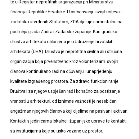
te u Registar neprofitnih organizacija pri Ministarstvu
financija Republike Hrvatske. U ostvarivanju svojih ciljeva i
zadataka utvrđenih Statutom, ZDA djeluje samostalno na
području grada Zadra i Zadarske županije. Kao gradsko
društvo arhitekata učlanjeno je u Udruženje hrvatskih
arhitekata (UHA). Društvo je neprofitna civilna ali i stručna
organizacija koja prvenstveno kroz volonterizam svojih
članova kontinuirano radi na očuvanju i unaprjeđenju
kvalitete izgrađenog prostora. Za zdravo funkcioniranje
Društva i za njegov uspješan rad i konačno za postizanje
vrsnosti u arhitekturi, od iznimne važnosti je nesebičan
angažman njegovih članova koji dijelimo na pasivan i aktivan.
Kontakti s jedinicama lokalne i županijske uprave te kontakti
sa institucijama koje su usko vezane uz prostor.