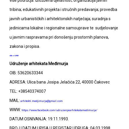
više područja: izložbena djelatnost; organizacija javnih
tribina; edukativnih projekta i stručnih predavanja; provedba
javnih urbanističkih i arhitektonskih natječaja; suradnja s
jedinicama lokalne i regionalne samouprave te sudjelovanje
u javnim raspravama pri donošenju prostornih planova,
zakona i propisa.
više o UAM
Udruženje arhitekata Međimurja
OIB: 53620633344
ADRESA: Ulica bana Josipa Jelačića 22, 40000 Čakovec
TEL: +38540374007
MAIL:
arhitekti.medjimurja@gmail.com
WWW:
https://www.facebook.com/udruzenjearhitekatamedimurja/
DATUM OSNIVANJA: 19.11.1993.
BROJ I DATUM UPISA U REGISTAR UDRUGA: 04.03.1998.