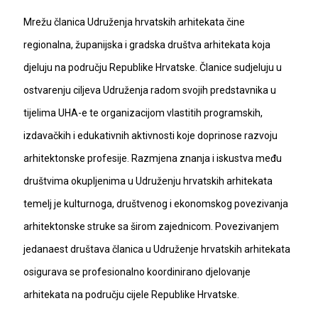
Mrežu članica Udruženja hrvatskih arhitekata čine
regionalna, županijska i gradska društva arhitekata koja
djeluju na području Republike Hrvatske. Članice sudjeluju u
ostvarenju ciljeva Udruženja radom svojih predstavnika u
tijelima UHA-e te organizacijom vlastitih programskih,
izdavačkih i edukativnih aktivnosti koje doprinose razvoju
arhitektonske profesije. Razmjena znanja i iskustva među
društvima okupljenima u Udruženju hrvatskih arhitekata
temelj je kulturnoga, društvenog i ekonomskog povezivanja
arhitektonske struke sa širom zajednicom. Povezivanjem
jedanaest društava članica u Udruženje hrvatskih arhitekata
osigurava se profesionalno koordinirano djelovanje
arhitekata na području cijele Republike Hrvatske.