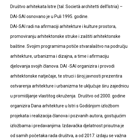
Društvo arhitekata Istre (tal. Società architetti dell’Istria) –
DAI-SAI osnovano je u Puli 1995. godine.
DAI-SAI radi na afirmaciji arhitekture i kulture prostora,
promoviranju arhitektonske struke i zaštiti arhitektonske
baštine. Svojim programima potiče stvaralaštvo na području
arhitekture, urbanizma i dizajna, a time i afirmaciju
djelovanja svojih članova. DAI -SAI organizira i provodi
arhitektonske natječaje, te struci i široj javnosti prezentira
ostvarenja arhitekture i urbanizma te uključuje širu zajednicu
u promišljanje vlastitog okruženja. Društvo od 2000. godine
organizira Dana arhitekture u Istri s Godišnjom izložbom
projekata i realizacija članova i pozvanih autora, gostujućim
izložbama i predavanjima. Izdavačka djelatnost prisutna je
od samih početaka rada društva, a od 2017. izdaju se važna