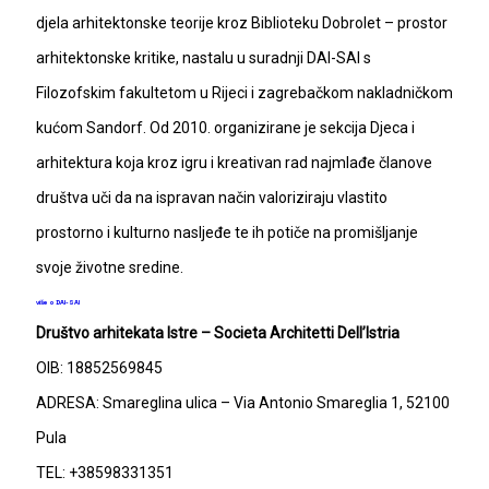
djela arhitektonske teorije kroz Biblioteku Dobrolet – prostor
arhitektonske kritike, nastalu u suradnji DAI-SAI s
Filozofskim fakultetom u Rijeci i zagrebačkom nakladničkom
kućom Sandorf. Od 2010. organizirane je sekcija Djeca i
arhitektura koja kroz igru i kreativan rad najmlađe članove
društva uči da na ispravan način valoriziraju vlastito
prostorno i kulturno nasljeđe te ih potiče na promišljanje
svoje životne sredine.
više o DAI-SAI
Društvo arhitekata Istre – Societa Architetti Dell’Istria
OIB: 18852569845
ADRESA: Smareglina ulica – Via Antonio Smareglia 1, 52100
Pula
TEL: +38598331351