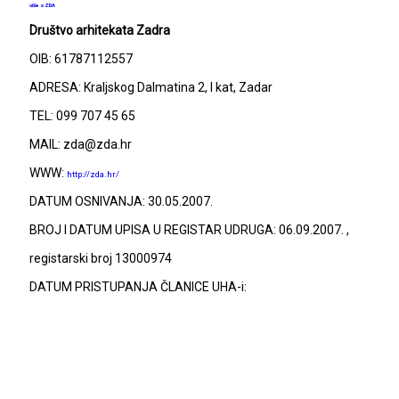
više o ZDA
Društvo arhitekata Zadra
OIB: 61787112557
ADRESA: Kraljskog Dalmatina 2, I kat, Zadar
TEL: 099 707 45 65
MAIL: zda@zda.hr
WWW:
http://zda.hr/
DATUM OSNIVANJA: 30.05.2007.
BROJ I DATUM UPISA U REGISTAR UDRUGA: 06.09.2007. ,
registarski broj 13000974
DATUM PRISTUPANJA ČLANICE UHA-i: