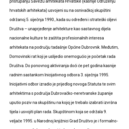
pristupanju Savezu arhitekata Hrvatske (kasnije Udruženju
hrvatskih arhitekata) usvojeni su na osnivačkoj skupštini
održanoj 5. siječnja 1990., kada su određeni i strateški ciljevi
Društva – unaprjeđenje arhitekture kao sastavnog dijela
nacionalne kulture te zaštita profesionalnih interesa
arhitekata na području tadašnje Općine Dubrovnik. Međutim,
Domovinski rat koji je uslijedio onemogućio je početak rada
Društva. Do ponovnog aktiviranja doći će pet godina kasnije
radnim sastankom Inicijativnog odbora 3. siječnja 1995.
Inicijativni odbor izradio je prijedlog novoga Statuta te svim
arhitektima s područja Dubrovačko-neretvanske županije
uputio poziv na skupštinu na kojoj je trebalo izabrati izvršna
tijela i usvojiti plan rada. Skupštinom koja se održala 9.
veljače 1995. u Narodnoj knjižnici Grad Društvo je i formalno-