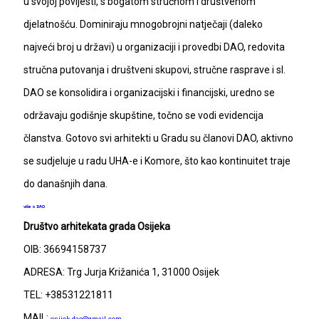
u svojoj povijesti, s bogatom stručnom i društvenom
djelatnošću. Dominiraju mnogobrojni natječaji (daleko
najveći broj u državi) u organizaciji i provedbi DAO, redovita
stručna putovanja i društveni skupovi, stručne rasprave i sl.
DAO se konsolidira i organizacijski i financijski, uredno se
održavaju godišnje skupštine, točno se vodi evidencija
članstva. Gotovo svi arhitekti u Gradu su članovi DAO, aktivno
se sudjeluje u radu UHA-e i Komore, što kao kontinuitet traje
do današnjih dana.
više o DAO
Društvo arhitekata grada Osijeka
OIB: 36694158737
ADRESA: Trg Jurja Križanića 1, 31000 Osijek
TEL: +38531221811
MAIL:
osijek.dao@gmail.com