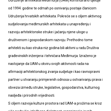
Udruženje arhitekata Međimurja (UAM) kontinuirano djeluje
od 1994. godine te odmah po osnivanju postaje članicom
Udruženja hrvatskih arhitekata. Pokreće se s ciljem aktivnog
sudjelovanja međimurskih arhitekata u unapređenju i
razvoju arhitektonske struke i jačanju njene uloge u
društvenom i gospodarskom razvoju. Prethodno tome
arhitekti su kao struka niz godina bili aktivni u radu Društva
građevinskih inženjera i tehničara Međimurja. Izraženo je
nastojanje da UAM u okviru svojih aktivnosti rada na
afirmaciji arhitektonskog zvanja sudjeluje i kao ravnopravni
partner u stvaranju primjerenih odnosa u ostvarivanju prava i
obveza između struke, legislative, gospodarstva, kulturnog
nasljeđa i prirodnih vrijednosti.
S ciljem razvoja kulture prostora rad UAM-a prožima se kroz