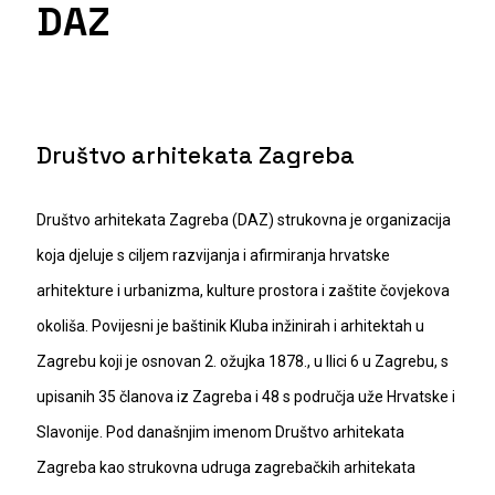
DAZ
Društvo arhitekata Zagreba
Društvo arhitekata Zagreba (DAZ) strukovna je organizacija
koja djeluje s ciljem razvijanja i afirmiranja hrvatske
arhitekture i urbanizma, kulture prostora i zaštite čovjekova
okoliša. Povijesni je baštinik Kluba inžinirah i arhitektah u
Zagrebu koji je osnovan 2. ožujka 1878., u Ilici 6 u Zagrebu, s
upisanih 35 članova iz Zagreba i 48 s područja uže Hrvatske i
Slavonije. Pod današnjim imenom Društvo arhitekata
Zagreba kao strukovna udruga zagrebačkih arhitekata