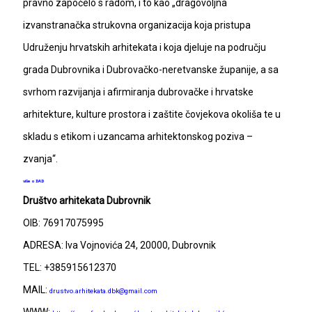
pravno započelo s radom, i to kao „dragovoljna
izvanstranačka strukovna organizacija koja pristupa
Udruženju hrvatskih arhitekata i koja djeluje na području
grada Dubrovnika i Dubrovačko-neretvanske županije, a sa
svrhom razvijanja i afirmiranja dubrovačke i hrvatske
arhitekture, kulture prostora i zaštite čovjekova okoliša te u
skladu s etikom i uzancama arhitektonskog poziva –
zvanja“.
više o DAD
Društvo arhitekata Dubrovnik
OIB: 76917075995
ADRESA: Iva Vojnovića 24, 20000, Dubrovnik
TEL: +385915612370
MAIL:
drustvo.arhitekata.dbk@gmail.com