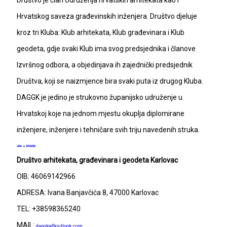
Društvo je član Udruženja hrvatskih arhitekata kao i
Hrvatskog saveza građevinskih inženjera. Društvo djeluje
kroz tri Kluba: Klub arhitekata, Klub građevinara i Klub
geodeta, gdje svaki Klub ima svog predsjednika i članove
Izvršnog odbora, a objedinjava ih zajednički predsjednik
Društva, koji se naizmjence bira svaki puta iz drugog Kluba.
DAGGK je jedino je strukovno županijsko udruženje u
Hrvatskoj koje na jednom mjestu okuplja diplomirane
inženjere, inženjere i tehničare svih triju navedenih struka.
više o DAGGK
Društvo arhitekata, građevinara i geodeta Karlovac
OIB: 46069142966
ADRESA: Ivana Banjavčića 8, 47000 Karlovac
TEL: +38598365240
MAIL:
daggka@outlook.com