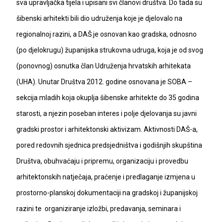
sva upravljačka tijela i upisani svi članovi društva. Do tada su
šibenski arhitekti bili dio udruženja koje je djelovalo na
regionalnoj razini, a DAŠ je osnovan kao gradska, odnosno
(po djelokrugu) županijska strukovna udruga, koja je od svog
(ponovnog) osnutka član Udruženja hrvatskih arhitekata
(UHA). Unutar Društva 2012. godine osnovana je SOBA –
sekcija mladih koja okuplja šibenske arhitekte do 35 godina
starosti, a njezin poseban interes i polje djelovanja su javni
gradski prostor i arhitektonski aktivizam. Aktivnosti DAŠ-a,
pored redovnih sjednica predsjedništva i godišnjih skupština
Društva, obuhvaćaju i pripremu, organizaciju i provedbu
arhitektonskih natječaja, praćenje i predlaganje izmjena u
prostorno-planskoj dokumentaciji na gradskoj i županijskoj
razini te organiziranje izložbi, predavanja, seminara i