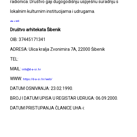
radionica. Društvo gaji dugogodišnju uspješnu suradnju s
lokalnim kulturnim institucijama i udrugama.
više o DAŠ
Društvo arhitekata Šibenik
OIB: 37445171341
ADRESA: Ulica kralja Zvonimira 7A, 22000 Šibenik
TEL:
MAIL:
info@d-a-si.hr
WWW:
https://d-a-si.hr/web/
DATUM OSNIVANJA: 23.02.1990.
BROJ I DATUM UPISA U REGISTAR UDRUGA: 06.09.2000.
DATUM PRISTUPANJA ČLANICE UHA-i: