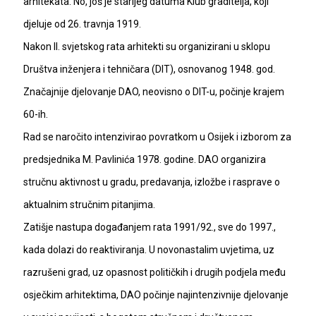
arhitekata. No, još je starijeg datuma Klub graditelja, koji
djeluje od 26. travnja 1919.
Nakon II. svjetskog rata arhitekti su organizirani u sklopu
Društva inženjera i tehničara (DIT), osnovanog 1948. god.
Značajnije djelovanje DAO, neovisno o DIT-u, počinje krajem
60-ih.
Rad se naročito intenzivirao povratkom u Osijek i izborom za
predsjednika M. Pavlinića 1978. godine. DAO organizira
stručnu aktivnost u gradu, predavanja, izložbe i rasprave o
aktualnim stručnim pitanjima.
Zatišje nastupa događanjem rata 1991/92., sve do 1997.,
kada dolazi do reaktiviranja. U novonastalim uvjetima, uz
razrušeni grad, uz opasnost političkih i drugih podjela među
osječkim arhitektima, DAO počinje najintenzivnije djelovanje