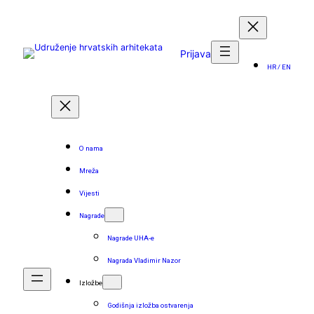
Skoči
do
sadržaja
Prijava
HR / EN
O nama
Mreža
Vijesti
Nagrade
Nagrade UHA-e
Nagrada Vladimir Nazor
Izložbe
Godišnja izložba ostvarenja