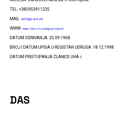
TEL: +385953911235
MAIL:
INFO@D-A-R.HR
WWW:
https://d-a-r.hr/category/vijesti/
DATUM OSNIVANJA: 25.09.1968.
BROJ I DATUM UPISA U REGISTAR UDRUGA: 18.12.1998.
DATUM PRISTUPANJA ČLANICE UHA-i:
DAS