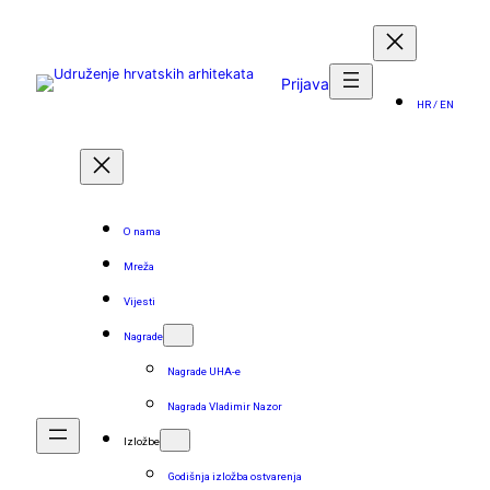
Skoči
do
sadržaja
Prijava
HR / EN
O nama
Mreža
Vijesti
Nagrade
Nagrade UHA-e
Nagrada Vladimir Nazor
Izložbe
Godišnja izložba ostvarenja