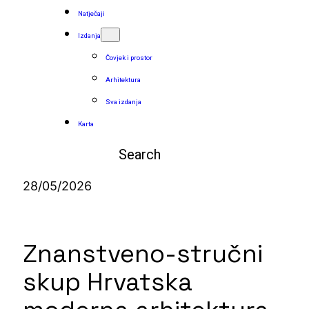
Natječaji
Izdanja
Čovjek i prostor
Arhitektura
Sva izdanja
Karta
Pretraga
28/05/2026
Znanstveno-stručni
skup Hrvatska