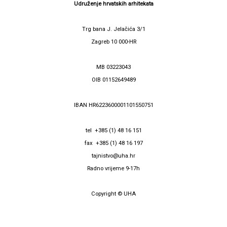
Udruženje hrvatskih arhitekata
Trg bana J. Jelačića 3/1
Zagreb 10 000-HR
MB 03223043
OIB 01152649489
IBAN HR6223600001101550751
tel +385 (1) 48 16 151
fax +385 (1) 48 16 197
tajnistvo@uha.hr
Radno vrijeme 9-17h
Copyright © UHA