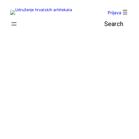
Skoči
do
Prijava
sadržaja
Pretraga