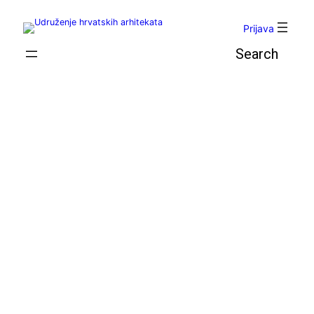
Skoči
do
Prijava
sadržaja
Pretraga