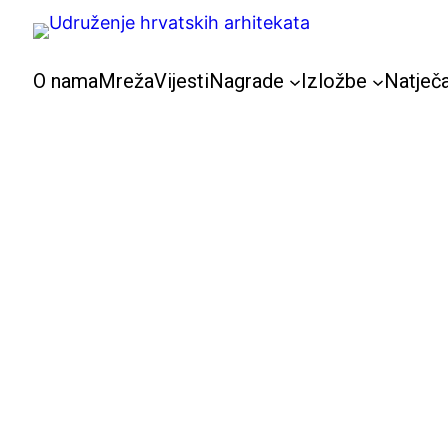
Skoči
do
sadržaja
O nama
Mreža
Vijesti
Nagrade
Izložbe
Natječa