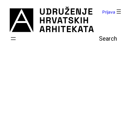
Skoči
do
Prijava
sadržaja
Pretraga