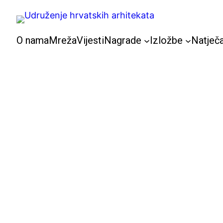
Skoči
do
sadržaja
O nama
Mreža
Vijesti
Nagrade
Izložbe
Natječa