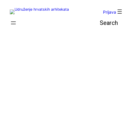
Skoči
do
Prijava
sadržaja
Pretraga