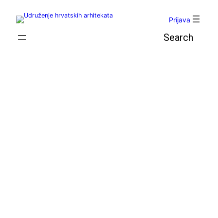
Skoči
do
Prijava
sadržaja
Pretraga