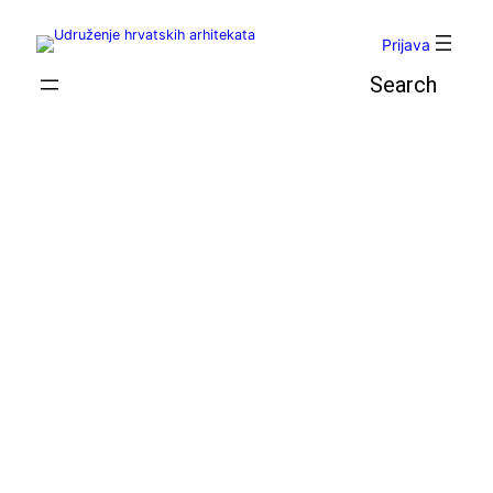
Skoči
do
Prijava
sadržaja
Pretraga