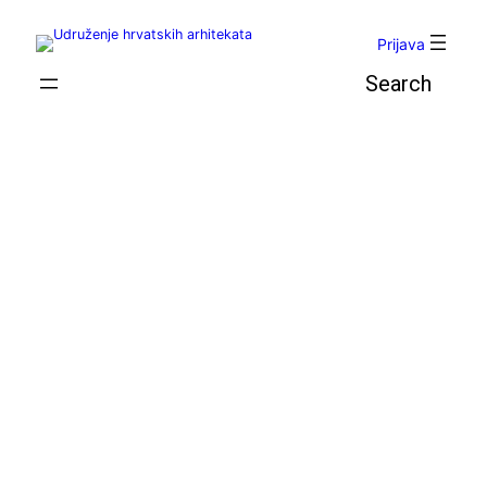
Skoči
do
Prijava
sadržaja
Pretraga