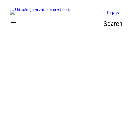
Skoči
do
Prijava
sadržaja
Pretraga