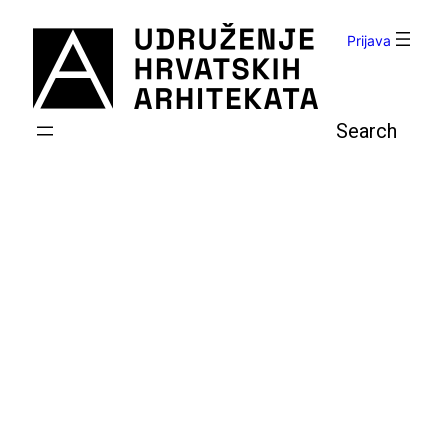
Skoči
do
Prijava
sadržaja
Pretraga