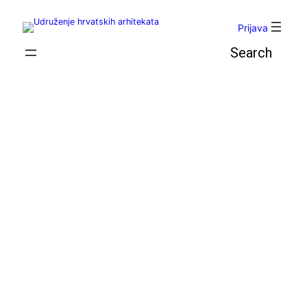
Skoči
do
Prijava
sadržaja
Pretraga