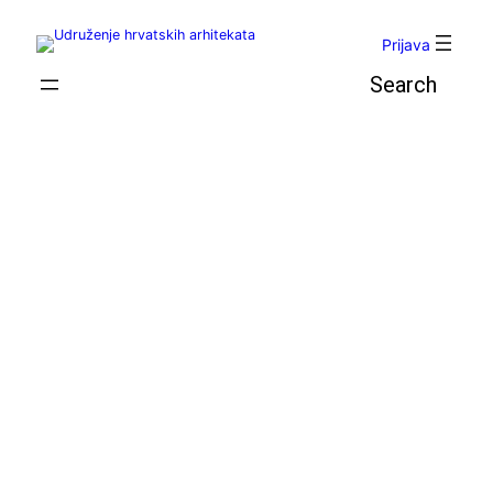
Skoči
do
Prijava
sadržaja
Pretraga