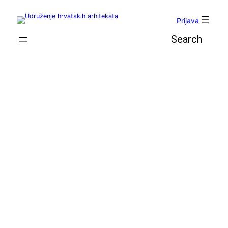
Skoči
do
Prijava
sadržaja
Pretraga