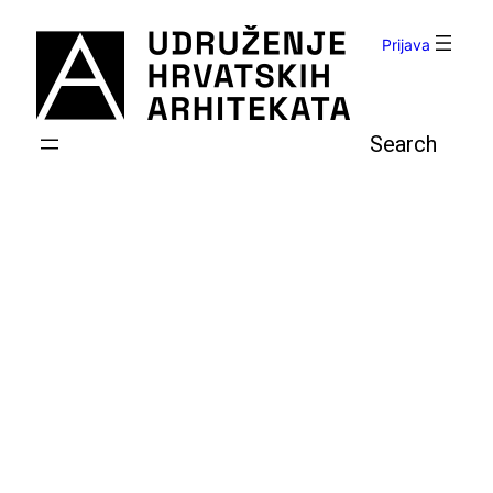
Skoči
do
Prijava
sadržaja
Pretraga