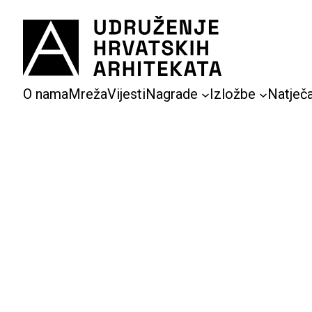
Skoči
do
sadržaja
O nama
Mreža
Vijesti
Nagrade
Izložbe
Natječa