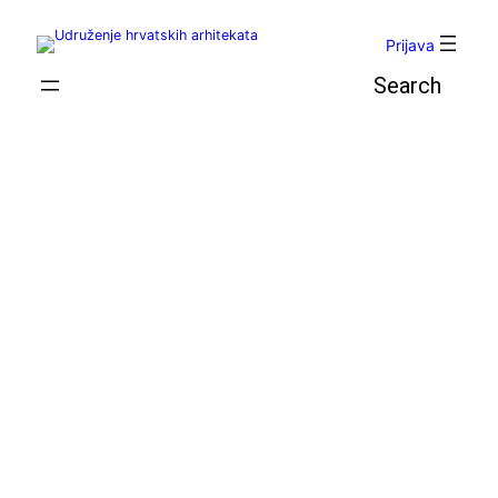
Skoči
do
Prijava
sadržaja
Pretraga