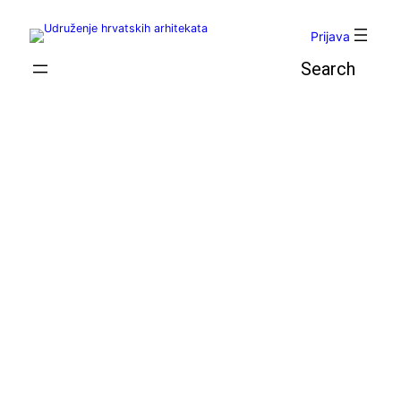
Skoči
do
Prijava
sadržaja
Pretraga