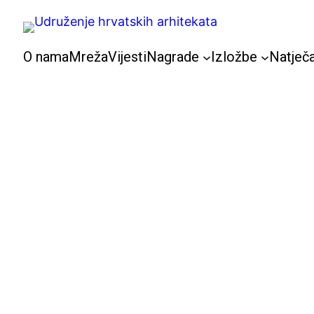
Skoči
do
sadržaja
O nama
Mreža
Vijesti
Nagrade
Izložbe
Natječa