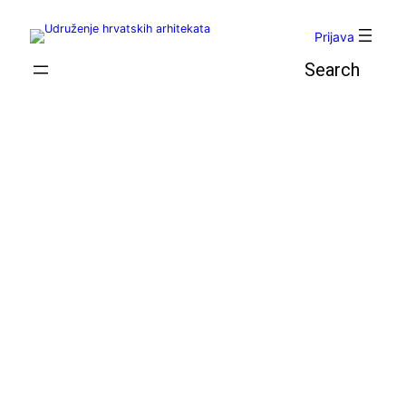
Skoči
do
Prijava
sadržaja
Pretraga