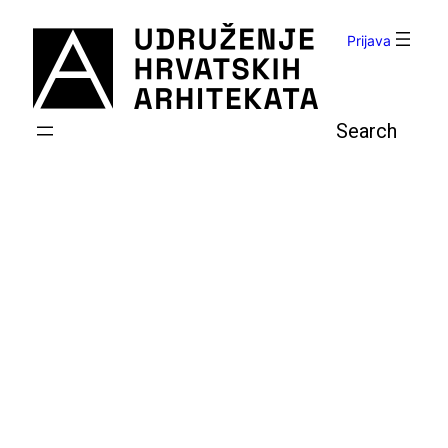
Skoči
do
Prijava
sadržaja
Pretraga