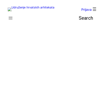
Skoči
do
Prijava
sadržaja
Pretraga