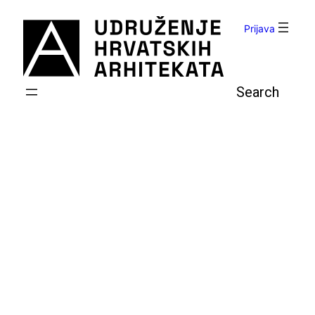
Skoči
do
Prijava
sadržaja
Pretraga