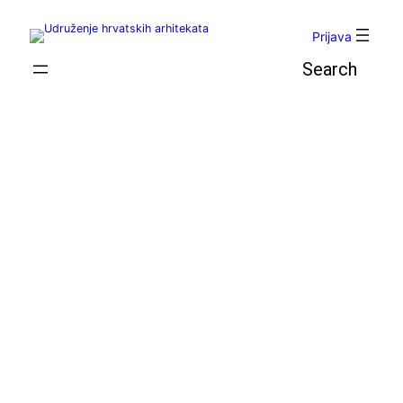
Skoči
do
Prijava
sadržaja
Pretraga