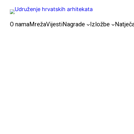
Skoči
do
sadržaja
O nama
Mreža
Vijesti
Nagrade
Izložbe
Natječa