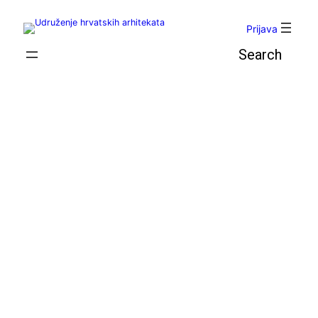
Skoči
do
Prijava
sadržaja
Pretraga