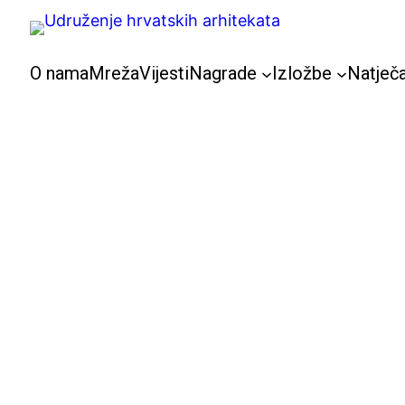
Skoči
do
sadržaja
O nama
Mreža
Vijesti
Nagrade
Izložbe
Natječa