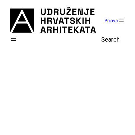
Skoči
do
sadržaja
Prijava
Pretraga