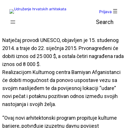
Skoči
do
Prijava
sadržaja
Pretraga
Natječaj provodi UNESCO, objavljen je 15. studenog
2014. a traje do 22. siječnja 2015. Prvonagređeni će
dobiti iznos od 25 000 $, a ostala četiri nagrađena rada
iznos od 8 000 $.
Realizacijom Kulturnog centra Bamiyan Afganistanci
će dobiti mogućnost da ponovo uspostave vezu sa
svojim naslijeđem te da povijesnoj lokaciji “udare”
novi pečat i potaknu pozitivan odnos između svojih
nastojanja i svojih želja.
“Ovaj novi arhitektonski program propituje kulturne
barijere, potvrđuje izuzetnu davnu povijest