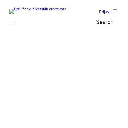
Skoči
do
Prijava
sadržaja
Pretraga