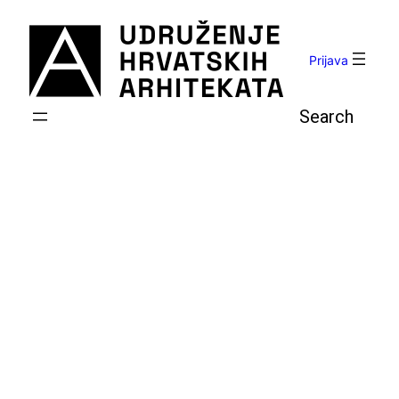
Skoči
do
sadržaja
Prijava
Pretraga