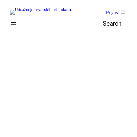
Skoči
do
Prijava
sadržaja
Pretraga