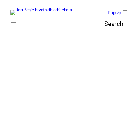
Skoči
do
Prijava
sadržaja
Pretraga