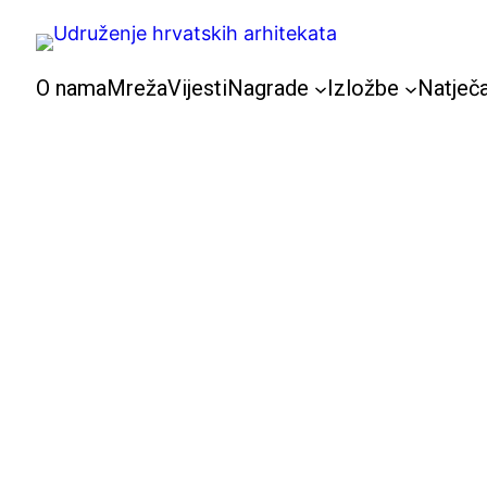
Skoči
do
sadržaja
O nama
Mreža
Vijesti
Nagrade
Izložbe
Natječa