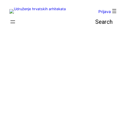
Skoči
do
Prijava
sadržaja
Pretraga