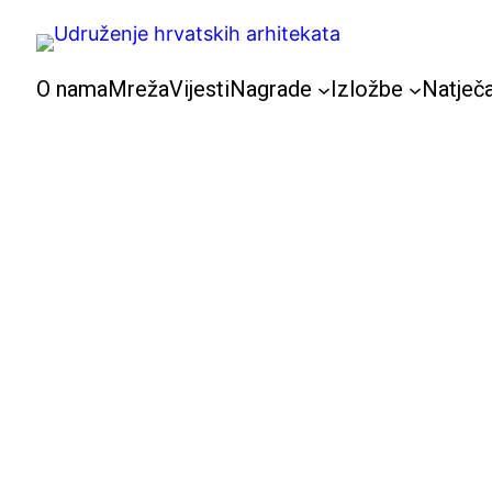
Skoči
do
sadržaja
O nama
Mreža
Vijesti
Nagrade
Izložbe
Natječa