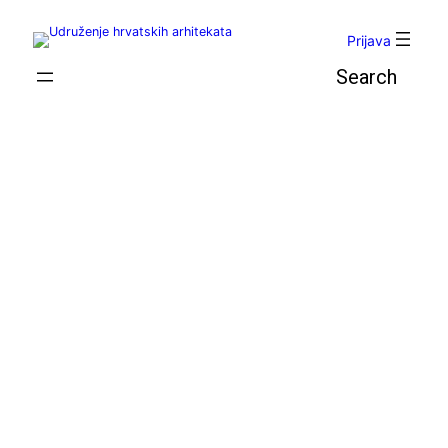
Skoči
do
Prijava
sadržaja
Pretraga