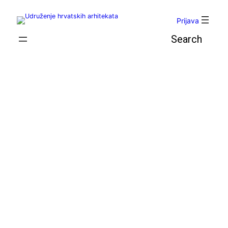
Skoči
do
Prijava
sadržaja
Pretraga