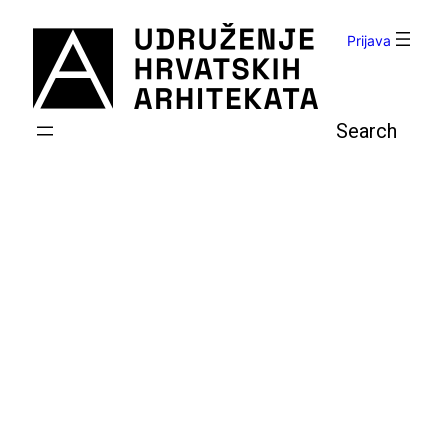
Skoči
do
Prijava
sadržaja
Pretraga