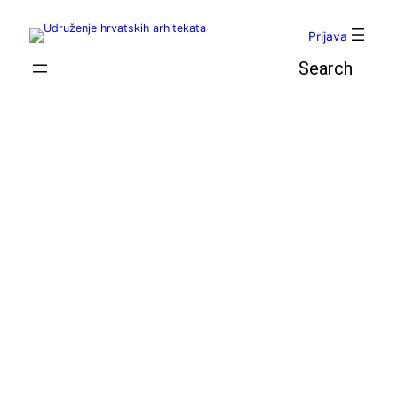
Skoči
do
Prijava
sadržaja
Pretraga