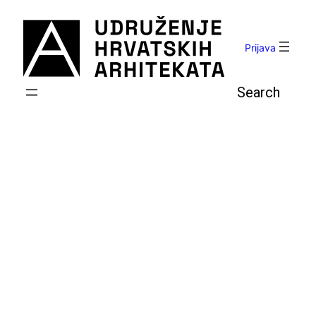
Skoči
do
sadržaja
Prijava
Pretraga