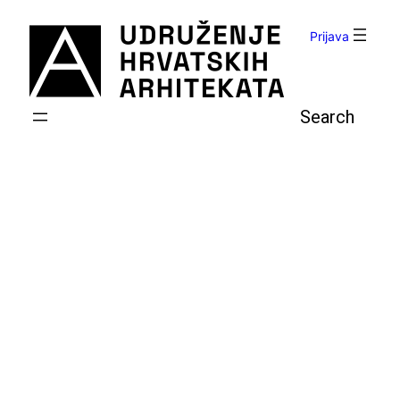
Skoči
do
Prijava
sadržaja
Pretraga