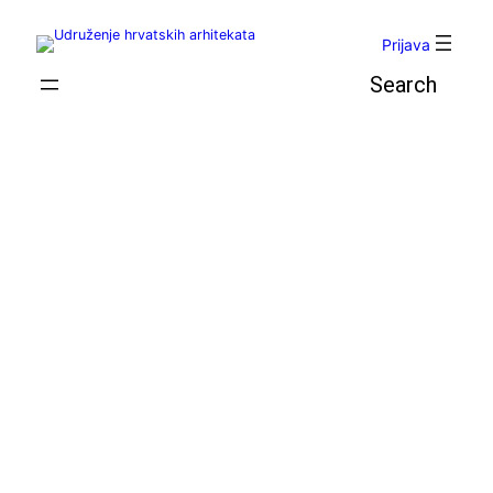
Skoči
do
Prijava
sadržaja
Pretraga