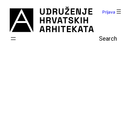
Skoči
do
Prijava
sadržaja
Pretraga