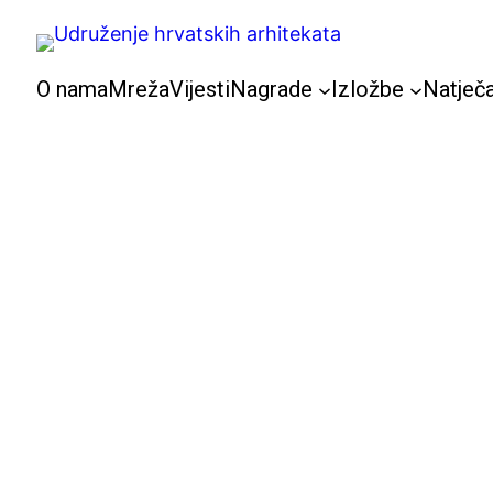
Skoči
do
sadržaja
O nama
Mreža
Vijesti
Nagrade
Izložbe
Natječa