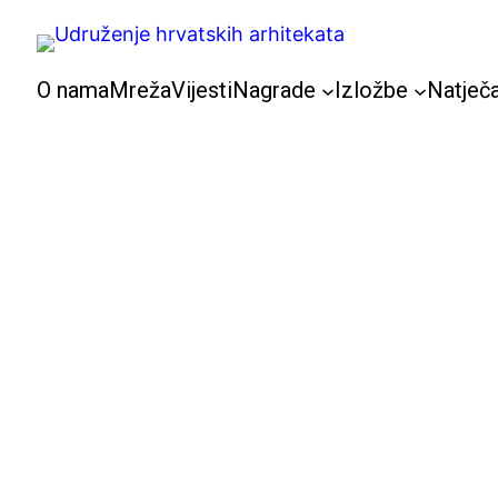
Skoči
do
sadržaja
O nama
Mreža
Vijesti
Nagrade
Izložbe
Natječa