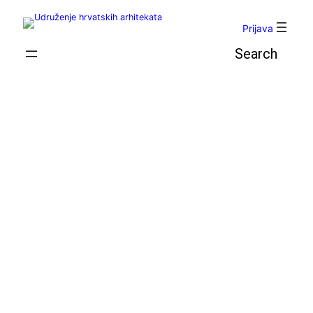
Skoči
do
Prijava
sadržaja
Pretraga